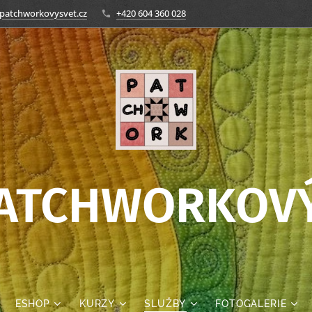
patchworkovysvet.cz
+420 604 360 028
PATCHWORKOVÝ
ESHOP
KURZY
SLUŽBY
FOTOGALERIE