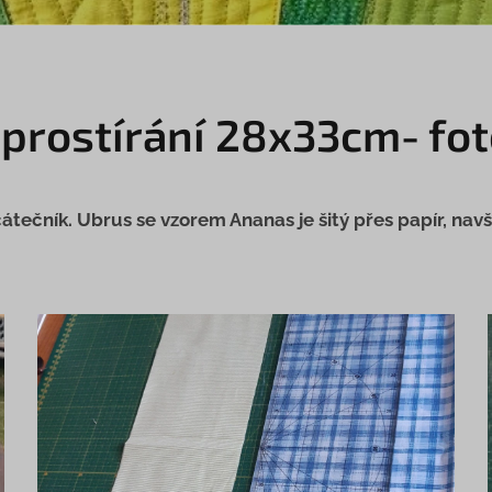
 prostírání 28x33cm- fo
čátečník. Ubrus se vzorem Ananas je šitý přes papír, navš