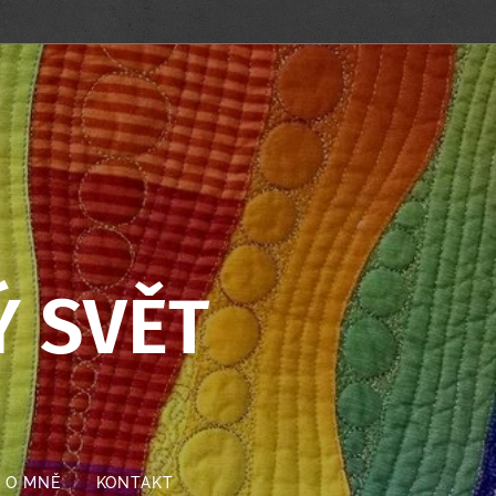
 SVĚT
O MNĚ
KONTAKT