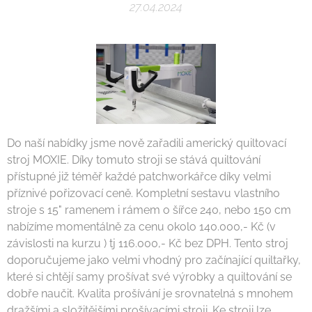
27.04.2024
Do naší nabídky jsme nově zařadili americký quiltovací
stroj MOXIE. Díky tomuto stroji se stává quiltování
přístupné již téměř každé patchworkářce díky velmi
příznivé pořizovací ceně. Kompletní sestavu vlastního
stroje s 15" ramenem i rámem o šířce 240, nebo 150 cm
nabízíme momentálně za cenu okolo 140.000,- Kč (v
závislosti na kurzu ) tj 116.000,- Kč bez DPH. Tento stroj
doporučujeme jako velmi vhodný pro začínající quiltařky,
které si chtějí samy prošívat své výrobky a quiltování se
dobře naučit. Kvalita prošívání je srovnatelná s mnohem
dražšími a složitějšími prošívacími stroji. Ke stroji lze